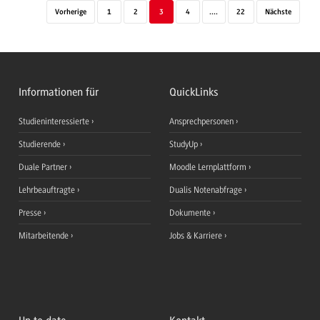
Vorherige
1
2
3
4
....
22
Nächste
Informationen für
QuickLinks
Studieninteressierte
Ansprechpersonen
Studierende
StudyUp
Duale Partner
Moodle Lernplattform
Lehrbeauftragte
Dualis Notenabfrage
Presse
Dokumente
Mitarbeitende
Jobs & Karriere