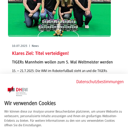
10.07.2025 | News
Klares Ziel: Titel verteidigen!
TIGERs Mannheim wollen zum 5. Mal Weltmeister werden
15. – 21.7.2025: Die WM im Roboterfußball steht an und die TIGERs
Mannheim sind bereit. Nach Siegen bei den German Open, den Japan
Datenschutzbestimmungen
Open und beim Schubert Cup will das Team nun in Brasilien den RoboCup
in der Small Size League gewinnen.
weiterlesen
Wir verwenden Cookies
Wir können diese zur Analyse unserer Besucherdaten platzieren, um unsere Webseite zu
verbessern, personalisierte Inhalte anzuzeigen und Ihnen ein großartiges Webseiten-
Erlebnis zu bieten. Für weitere Informationen zu den von uns verwendeten Cookies
öffnen Sie die Einstellungen.