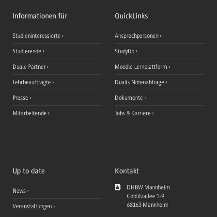
Informationen für
QuickLinks
Studieninteressierte
Ansprechpersonen
Studierende
StudyUp
Duale Partner
Moodle Lernplattform
Lehrbeauftragte
Dualis Notenabfrage
Presse
Dokumente
Mitarbeitende
Jobs & Karriere
Up to date
Kontakt
DHBW Mannheim
News
Coblitzallee 1-9
68163
Mannheim
Veranstaltungen