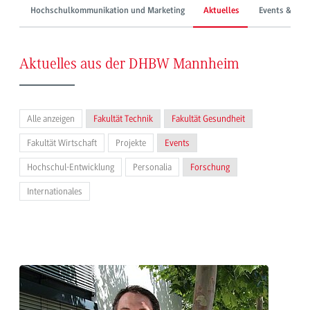
Hochschulkommunikation und Marketing
Aktuelles
Events & Mes
Aktuelles aus der DHBW Mannheim
Alle anzeigen
Fakultät Technik
Fakultät Gesundheit
Fakultät Wirtschaft
Projekte
Events
Hochschul-Entwicklung
Personalia
Forschung
Internationales