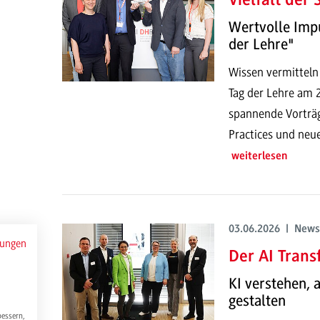
Vielfalt der
Wertvolle Imp
der Lehre"
Wissen vermitteln
Tag der Lehre am
spannende Vorträg
Practices und neu
weiterlesen
03.06.2026 | News
mungen
Der AI Trans
KI verstehen,
gestalten
bessern,