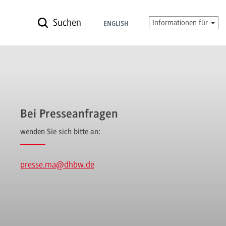
Suchen
Informationen für
ENGLISH
Bei Presseanfragen
wenden Sie sich bitte an:
presse.ma
@dhbw.de