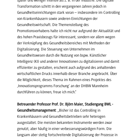
später und weniger intensiv als z. B. in der Industrie. Die digitale
Transformation schritt in den vergangenen Jahren jedoch in
Gesundheitseinrichtungen stark voran – insbesondere im Controlling
von Krankenhäusern sowie anderen Einrichtungen der
Gesundheitswirtschaft. Die Themenstellung des
Promotionsvorhabens halte ich nicht nur aufgrund der Aktualität und
des hohen Praxisbezugs für interessant, sondern vor allem wegen
der Verknüpfung des Gesundheitsbereiches mit Methoden der
Digitalisierung. Die Steuerung von Unternehmen im
Gesundheitswesen durch die Nutzung von bspw. Künstlicher
Intelligenz (KI) und anderer Innovationen zu digitalisieren und damit
effizienter zu gestalten, erscheint auch aufgrund des anhaltenden
wirtschaftlichen Drucks innerhalb dieser Branche angebracht. Über
die Möglichkeit, dieses Thema im Rahmen eines Projektes des
‚Innovationsprogramms Forschung‘ an der DHBW Mannheim
durchführen zu können, freue ich mich.“
Betreuender Professor Prof. Dr. Björn Maier, Studiengang BWL -
Gesundheitsmanagement
: „Bisher ist das Controlling in
Krankenhäusern und Gesundheitsbetrieben sehr heterogen
ausgestaltet. Die meisten bekannten Instrumente werden zwar
genutzt, aber häufig in einer verbesserungswürdigen Form. Die
langsam aber stetig fortschreitende Digitalisierung der Prozesse in