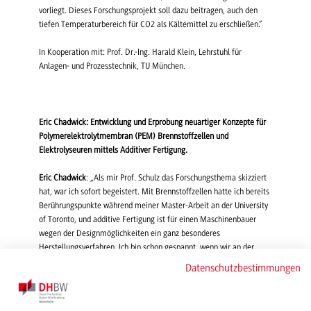
vorliegt. Dieses Forschungsprojekt soll dazu beitragen, auch den
tiefen Temperaturbereich für CO2 als Kältemittel zu erschließen.“
In Kooperation mit: Prof. Dr.-Ing. Harald Klein, Lehrstuhl für
Anlagen- und Prozesstechnik, TU München.
Eric Chadwick: Entwicklung und Erprobung neuartiger Konzepte für
Polymerelektrolytmembran (PEM) Brennstoffzellen und
Elektrolyseuren mittels Additiver Fertigung.
Eric Chadwick
: „Als mir Prof. Schulz das Forschungsthema skizziert
hat, war ich sofort begeistert. Mit Brennstoffzellen hatte ich bereits
Berührungspunkte während meiner Master-Arbeit an der University
of Toronto, und additive Fertigung ist für einen Maschinenbauer
wegen der Designmöglichkeiten ein ganz besonderes
Herstellungsverfahren. Ich bin schon gespannt, wenn wir an der
DHBW Mannheim die ersten Teile mit dem neuen 3D-Metalldrucker
Datenschutzbestimmungen
herstellen werden.“
Betreuender Professor Prof. Dr. Volker Schulz, Studiengang