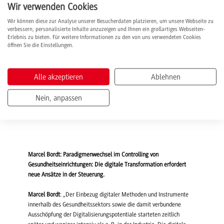
Maschinenbau, Honorarprofessor an der University of Toronto
:
Wir verwenden Cookies
„Additive Fertigung und Brennstoffzellen sind Forschungsthemen,
Wir können diese zur Analyse unserer Besucherdaten platzieren, um unsere Webseite zu
mit denen ich mich schon lange beschäftige. Ich freue mich, dass
verbessern, personalisierte Inhalte anzuzeigen und Ihnen ein großartiges Webseiten-
mir das IPF-Programm die Möglichkeit gibt, einen Doktoranden zu
Erlebnis zu bieten. Für weitere Informationen zu den von uns verwendeten Cookies
finanzieren, der beide Themen miteinander verbinden wird. Wir
öffnen Sie die Einstellungen.
haben bereits im Vorfeld der Arbeit Firmenanfragen zu neuen
Designs von Brennstoffzellenkomponenten bekommen, die sich nur
mit additiver Fertigung herstellen lassen.“
Alle akzeptieren
Ablehnen
In Kooperation mit: Prof. Aimy Bazylak, Ph.D, Dept. of Mechanical
Nein, anpassen
Engineering,University of Toronto; Gemeinschaftsprojekt mit der
DHBW Heidenheim, Prof. Dr. Nico Blessing.
Marcel Bordt: Paradigmenwechsel im Controlling von
Gesundheitseinrichtungen: Die digitale Transformation erfordert
neue Ansätze in der Steuerung.
Marcel Bordt
: „Der Einbezug digitaler Methoden und Instrumente
innerhalb des Gesundheitssektors sowie die damit verbundene
Ausschöpfung der Digitalisierungspotentiale starteten zeitlich