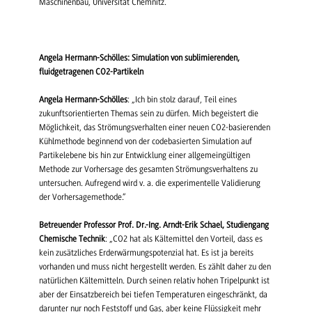
Maschinenbau, Universität Chemnitz.
Angela Hermann-Schölles: Simulation von sublimierenden,
fluidgetragenen CO2-Partikeln
Angela Hermann-Schölles
: „Ich bin stolz darauf, Teil eines
zukunftsorientierten Themas sein zu dürfen. Mich begeistert die
Möglichkeit, das Strömungsverhalten einer neuen CO2-basierenden
Kühlmethode beginnend von der codebasierten Simulation auf
Partikelebene bis hin zur Entwicklung einer allgemeingültigen
Methode zur Vorhersage des gesamten Strömungsverhaltens zu
untersuchen. Aufregend wird v. a. die experimentelle Validierung
der Vorhersagemethode.“
Betreuender Professor Prof. Dr.-Ing. Arndt-Erik Schael, Studiengang
Chemische Technik
: „CO2 hat als Kältemittel den Vorteil, dass es
kein zusätzliches Erderwärmungspotenzial hat. Es ist ja bereits
vorhanden und muss nicht hergestellt werden. Es zählt daher zu den
natürlichen Kältemitteln. Durch seinen relativ hohen Tripelpunkt ist
aber der Einsatzbereich bei tiefen Temperaturen eingeschränkt, da
darunter nur noch Feststoff und Gas, aber keine Flüssigkeit mehr