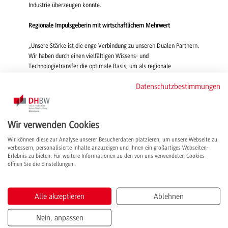
Industrie überzeugen konnte.
Regionale Impulsgeberin mit wirtschaftlichem Mehrwert
„Unsere Stärke ist die enge Verbindung zu unseren Dualen Partnern.
Wir haben durch einen vielfältigen Wissens- und
Technologietransfer die optimale Basis, um als regionale
Impulsgeberin einen großen wirtschaftlichen und gesellschaftlichen
Datenschutzbestimmungen
Mehrwert zu bieten“, betonte der Prorektor der DHBW Mannheim
Prof. Jörg Baumgart, bevor er zu Herrn Prof. Sven Schmitz
überleitete, der das
Forschungscluster Elektrochemie (ELCH)
und
die Wasserstoffforschung als Leuchtturmprojekt an der DHBW
Wir verwenden Cookies
Mannheim vorstellte. Ihr Herzstück: Das Wasserstoff- und
Brennstoffzellenlabor, durch das die Delegation geführt wurde und
Wir können diese zur Analyse unserer Besucherdaten platzieren, um unsere Webseite zu
verbessern, personalisierte Inhalte anzuzeigen und Ihnen ein großartiges Webseiten-
einzelne Versuche von Mitarbeiter Christian Geml und der
Erlebnis zu bieten. Für weitere Informationen zu den von uns verwendeten Cookies
kooperativ Promovierenden Frau Linda Schorer erklärt bekam. Die
öffnen Sie die Einstellungen.
Besonderheit daran ist, dass es in Grundzügen die komplette
Ausstattung enthält, um grünen Wasserstoff zu erzeugen und
anzuwenden: Eine Photovoltaik-Anlage, die grünen Strom liefert,
Alle akzeptieren
Ablehnen
einen Elektrolyseur, einen elektrochemischen Verdichter, der nur
von 2 Herstellern weltweit produziert wird, einen Wasserstofftank
Nein, anpassen
und Brennstoffzellenprüfstände, die Brennstoffzellen unter