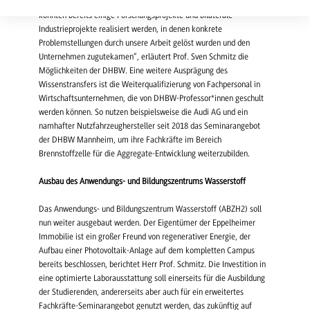
verschiedenen Bedingungen untersuchen. „Mit dieser Infrastruktur
konnten bereits einige Forschungsprojekte und bilaterale
Industrieprojekte realisiert werden, in denen konkrete
Problemstellungen durch unsere Arbeit gelöst wurden und den
Unternehmen zugutekamen“, erläutert Prof. Sven Schmitz die
Möglichkeiten der DHBW. Eine weitere Ausprägung des
Wissenstransfers ist die Weiterqualifizierung von Fachpersonal in
Wirtschaftsunternehmen, die von DHBW-Professor*innen geschult
werden können. So nutzen beispielsweise die Audi AG und ein
namhafter Nutzfahrzeughersteller seit 2018 das Seminarangebot
der DHBW Mannheim, um ihre Fachkräfte im Bereich
Brennstoffzelle für die Aggregate-Entwicklung weiterzubilden.
Ausbau des Anwendungs- und Bildungszentrums Wasserstoff
Das Anwendungs- und Bildungszentrum Wasserstoff (ABZH2) soll
nun weiter ausgebaut werden. Der Eigentümer der Eppelheimer
Immobilie ist ein großer Freund von regenerativer Energie, der
Aufbau einer Photovoltaik-Anlage auf dem kompletten Campus
bereits beschlossen, berichtet Herr Prof. Schmitz. Die Investition in
eine optimierte Laborausstattung soll einerseits für die Ausbildung
der Studierenden, andererseits aber auch für ein erweitertes
Fachkräfte-Seminarangebot genutzt werden, das zukünftig auf