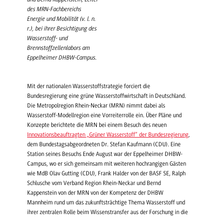
des MRN-Fachbereichs
Energie und Mobilität (v. l. n.
r.), bei ihrer Besichtigung des
Wasserstoff- und
Brennstoffzellenlabors am
Eppelheimer DHBW-Campus.
Mit der nationalen Wasserstoffstrategie forciert die
Bundesregierung eine grüne Wasserstoffwirtschaft in Deutschland.
Die Metropolregion Rhein-Neckar (MRN) nimmt dabei als
Wasserstoff-Modellregion eine Vorreiterrolle ein. Über Pläne und
Konzepte berichtete die MRN bei einem Besuch des neuen
Innovationsbeauftragten „Grüner Wasserstoff“ der Bundesregierung
,
dem Bundestagsabgeordneten Dr. Stefan Kaufmann (CDU). Eine
Station seines Besuchs Ende August war der Eppelheimer DHBW-
Campus, wo er sich gemeinsam mit weiteren hochrangigen Gästen
wie MdB Olav Gutting (CDU), Frank Halder von der BASF SE, Ralph
Schlusche vom Verband Region Rhein-Neckar und Bernd
Kappenstein von der MRN von der Kompetenz der DHBW
Mannheim rund um das zukunftsträchtige Thema Wasserstoff und
ihrer zentralen Rolle beim Wissenstransfer aus der Forschung in die