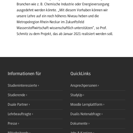
Branchen wie z. B. Chemische Industrie oder Energieversorgung
ausgedehnt werden könnte. „Mit diesem Vorhaben können wir
unsere Lehre auf ein noch höheres Niveau heben und die
Metropolregion Rhein-Neckar im Zukunftsfeld
Wasserstoffwirtschaft wissenschaftlich unterstützen“, so Prof.
Schmitz zu dem Projekt, das ab Januar 2021 realisiert werden soll.
Informationen für
QuickLinks
Studieninteressierte
Ansprechpersonen
Studierende
StudyUp
Duale Partner
Moodle Lernplattform
Lehrbeauftragte
Dualis Notenabfrage
Presse
Dokumente