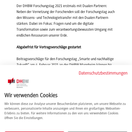
Der DHBW Forschungstag 2021 erstmals mit Dualen Partnern:
Neben der Vernetzung der Forschenden soll der Forschungstag auch
den Wissens- und Technologietransfer mit den Dualen Partnern
stärken. Dabei im Fokus: Fragen rund um die digitale
Transformation sowie zum verantwortungsbewussten Umgang mit
endlichen Ressourcen unserer Erde.
Abgabefrist für Vortragsvorschläge gestartet
Beitragsvorschläge für den Forschungstag „Smarte und nachhaltige
Zukunft“ am 4. Februar 2021 an der DHBW Mannheim können bis
27. September 2020
eingereicht werden.
Datenschutzbestimmungen
Wie in den letzten Jahren, ist auch die Einreichung von
Postern
ohne
Bezug zum Thema des Forschungstags möglich. Diese werden
Wir verwenden Cookies
bewertet und das beste prämiert. Frist hierfür ist Mitte Januar 2021.
Wir können diese zur Analyse unserer Besucherdaten platzieren, um unsere Webseite zu
Neuerungen des Forschungstags an der DHBW Mannheim:
verbessern, personalisierte Inhalte anzuzeigen und Ihnen ein großartiges Webseiten-
Erlebnis zu bieten. Für weitere Informationen zu den von uns verwendeten Cookies
Zur Stärkung des fachlichen Austauschs wird es Mini-Symposien
öffnen Sie die Einstellungen.
mit 10-minütigen Vorträgen (ca. 5 - 6 pro Session) statt der
bisherigen Workshops geben. Daher bitten wir dieses Jahr auch