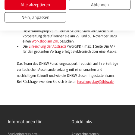
um Abstracts für fachliche Kurzvorträge.
Alle akzeptieren
Ablehnen
Durch das neue Symposiumsformat können Expert*innen ihre
Forschungsexpertise direkt den Dualen Partnern präsentieren.
Der Forschungstag wird aktuell als hybrides Konstrukt mit
Nein, anpassen
Präsenz- und Online-Sessions geplant.
Kooperativ Promovierende haben die Möglichkeit, ihr
Dissertationsprojekt im Format Science Slam vorzustellen. In
Vorbereitung darauf können sie am 27. und 30. November 2020
einen
Workshop am ZHL
besuchen.
Die
Einreichung der Abstracts
(Word/PDF, max. 1 Seite Din A4)
für den geplanten Vortrag erfolgt elektronisch über eine Maske.
Das Team des DHBW Forschungssupport freut sich auf Ihre Beiträge
zur fachlichen Auseinandersetzung mit einer smarten und
nachhaltigen Zukunft und wie die DHBW diese mitgestalten kann.
Bei Rückfragen wenden Sie sich bitte an
forschungstag
@dhbw.de
.
Informationen für
QuickLinks
Studieninteressierte
Ansprechpersonen