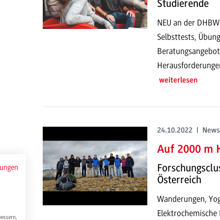
Studierende
NEU an der DHBW: 
Selbsttests, Übun
Beratungsangebot
Herausforderunge
weiterlesen
24.10.2022 | News
Auf 2000 m 
Forschungsclu
mungen
Österreich
Wanderungen, Yog
Elektrochemische 
bessern,