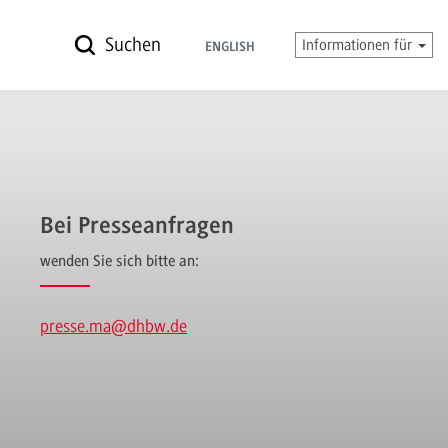
Suchen
Informationen für
ENGLISH
Bei Presseanfragen
wenden Sie sich bitte an:
presse.ma
@dhbw.de