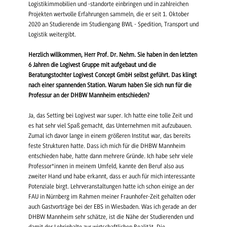
Logistikimmobilien und -standorte einbringen und in zahlreichen
Projekten wertvolle Erfahrungen sammeln, die er seit 1. Oktober
2020 an Studierende im Studiengang BWL - Spedition, Transport und
Logistik weitergibt.
Herzlich willkommen, Herr Prof. Dr. Nehm. Sie haben in den letzten
6 Jahren die Logivest Gruppe mit aufgebaut und die
Beratungstochter Logivest Concept GmbH selbst geführt. Das klingt
nach einer spannenden Station. Warum haben Sie sich nun für die
Professur an der DHBW Mannheim entschieden?
Ja, das Setting bei Logivest war super. Ich hatte eine tolle Zeit und
es hat sehr viel Spaß gemacht, das Unternehmen mit aufzubauen.
Zumal ich davor lange in einem größeren Institut war, das bereits
feste Strukturen hatte. Dass ich mich für die DHBW Mannheim
entschieden habe, hatte dann mehrere Gründe. Ich habe sehr viele
Professor*innen in meinem Umfeld, kannte den Beruf also aus
zweiter Hand und habe erkannt, dass er auch für mich interessante
Potenziale birgt. Lehrveranstaltungen hatte ich schon einige an der
FAU in Nürnberg im Rahmen meiner Fraunhofer-Zeit gehalten oder
auch Gastvorträge bei der EBS in Wiesbaden. Was ich gerade an der
DHBW Mannheim sehr schätze, ist die Nähe der Studierenden und