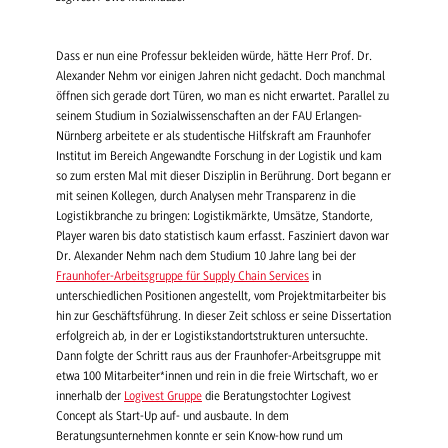
Dass er nun eine Professur bekleiden würde, hätte Herr Prof. Dr.
Alexander Nehm vor einigen Jahren nicht gedacht. Doch manchmal
öffnen sich gerade dort Türen, wo man es nicht erwartet. Parallel zu
seinem Studium in Sozialwissenschaften an der FAU Erlangen-
Nürnberg arbeitete er als studentische Hilfskraft am Fraunhofer
Institut im Bereich Angewandte Forschung in der Logistik und kam
so zum ersten Mal mit dieser Disziplin in Berührung. Dort begann er
mit seinen Kollegen, durch Analysen mehr Transparenz in die
Logistikbranche zu bringen: Logistikmärkte, Umsätze, Standorte,
Player waren bis dato statistisch kaum erfasst. Fasziniert davon war
Dr. Alexander Nehm nach dem Studium 10 Jahre lang bei der
Fraunhofer-Arbeitsgruppe für Supply Chain Services
in
unterschiedlichen Positionen angestellt, vom Projektmitarbeiter bis
hin zur Geschäftsführung. In dieser Zeit schloss er seine Dissertation
erfolgreich ab, in der er Logistikstandortstrukturen untersuchte.
Dann folgte der Schritt raus aus der Fraunhofer-Arbeitsgruppe mit
etwa 100 Mitarbeiter*innen und rein in die freie Wirtschaft, wo er
innerhalb der
Logivest Gruppe
die Beratungstochter Logivest
Concept als Start-Up auf- und ausbaute. In dem
Beratungsunternehmen konnte er sein Know-how rund um