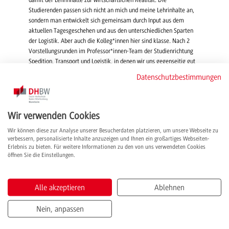
damit der Lehrinhalte zur wirtschaftlichen Realität. Die
Studierenden passen sich nicht an mich und meine Lehrinhalte an,
sondern man entwickelt sich gemeinsam durch Input aus dem
aktuellen Tagesgeschehen und aus den unterschiedlichen Sparten
der Logistik. Aber auch die Kolleg*innen hier sind klasse. Nach 2
Vorstellungsrunden im Professor*innen-Team der Studienrichtung
Spedition, Transport und Logistik, in denen wir uns gegenseitig gut
kennenlernen konnten, war ich mir sicher, dass ich hier lehren
Datenschutzbestimmungen
möchte. Ein entscheidender Grund für die DHBW Mannheim war
auch meine private Situation. Ich wuchs in Herxheim bei Landau auf.
Meine Frau, die ich schon während der Schulzeit kennenlernte,
studierte in Mannheim. Der Bezug zur Region und Freundschaften
Wir verwenden Cookies
blieben seit meinem Weggang nach Nürnberg über all die Jahre
Wir können diese zur Analyse unserer Besucherdaten platzieren, um unsere Webseite zu
bestehen.
verbessern, personalisierte Inhalte anzuzeigen und Ihnen ein großartiges Webseiten-
Erlebnis zu bieten. Für weitere Informationen zu den von uns verwendeten Cookies
Welche Veranstaltungen bieten Sie an?
öffnen Sie die Einstellungen.
Grundlagen der Logistik, Nationale und kontinentale Güterverkehre,
Logistikgeografie sowie Supply Chain Management.
Alle akzeptieren
Ablehnen
Haben Sie sich für Ihre Arbeit mit den Studierenden ein bestimmtes
Nein, anpassen
Ziel gesetzt?