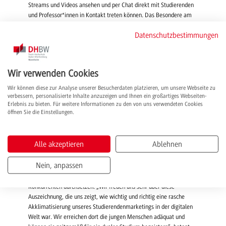
Streams und Videos ansehen und per Chat direkt mit Studierenden
und Professor*innen in Kontakt treten können. Das Besondere am
DHBWebDay: Auch die dualen Partnerunternehmen sind
Datenschutzbestimmungen
eingebunden, präsentieren sich mit umfangreichen eigenen Profilen
und beraten zusammen mit der DHBW Mannheim in Echtzeit über
fachliche Inhalte und Ablauf des Studiums, Bewerbungsverfahren
und Karrieremöglichkeiten. Die Teilnahme ist ganz einfach: Nach
Wir verwenden Cookies
einer schnellen Registrierung kann man sich am Veranstaltungstag
jederzeit hinzuschalten, egal ob mit dem PC, Laptop, Tablet oder
Wir können diese zur Analyse unserer Besucherdaten platzieren, um unsere Webseite zu
verbessern, personalisierte Inhalte anzuzeigen und Ihnen ein großartiges Webseiten-
Smartphone, egal ob vom gemütlichen Sofa oder von unterwegs.
Erlebnis zu bieten. Für weitere Informationen zu den von uns verwendeten Cookies
Premiere hatte das neue Format im September mit über 70
öffnen Sie die Einstellungen.
teilnehmenden Unternehmenspartnern und feierte im Rahmen des
Landes-Studieninformationstages Baden-Württemberg am 18.
November seine zweite Auflage. Mit großem Erfolg: Beim jüngsten
Alle akzeptieren
Ablehnen
DHBWebDay besuchten über 1.500 Schüler*innen die virtuelle
Veranstaltung. Nicht nur die junge Zielgruppe ist von dem Konzept
Nein, anpassen
überzeugt, auch bei der 42-köpfigen Jury der HR Excellence Awards
konnte der DHBWebDay punkten und sich gegen starke
Konkurrenten durchsetzen. „Wir freuen uns sehr über diese
Auszeichnung, die uns zeigt, wie wichtig und richtig eine rasche
Akklimatisierung unseres Studierendenmarketings in der digitalen
Welt war. Wir erreichen dort die jungen Menschen adäquat und