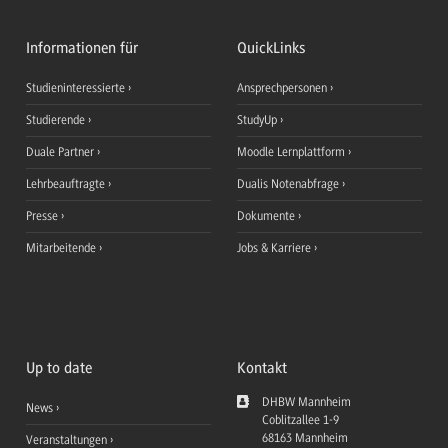
Informationen für
QuickLinks
Studieninteressierte
Ansprechpersonen
Studierende
StudyUp
Duale Partner
Moodle Lernplattform
Lehrbeauftragte
Dualis Notenabfrage
Presse
Dokumente
Mitarbeitende
Jobs & Karriere
Up to date
Kontakt
DHBW Mannheim
News
Coblitzallee 1-9
68163
Mannheim
Veranstaltungen