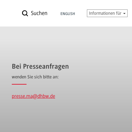
Suchen
Informationen für
ENGLISH
Bei Presseanfragen
wenden Sie sich bitte an:
presse.ma
@dhbw.de