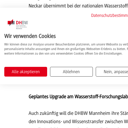
Neckar übernimmt bei der nationalen Wasserstoffs
Vorreiterrolle ein. Mittendrin die DHBW Mannheim
Datenschutzbestim
Jahren auf dem Forschungsfeld Wasserstoff in Ve
Forschungscluster Elektrochemie (ELCH)
arbeitet.
Wir verwenden Cookies
vom Bundesverkehrsministerium geförderten Proje
Wir können diese zur Analyse unserer Besucherdaten platzieren, um unsere Webseite zu ver
Kooperation mit Unternehmen wird in Eppelheim a
personalisierte Inhalte anzuzeigen und Ihnen ein großartiges Webseiten-Erlebnis zu bieten. 
weitere Informationen zu den von uns verwendeten Cookies öffnen Sie die Einstellungen.
für die Mobilität geforscht, u. a. an der elektro
Alternative zur bisher üblichen mechanischen Ver
von Brennstoffzellen als technische Voraussetzun
Alle akzeptieren
Ablehnen
Nein, anpass
und Sauerstoff.
Geplantes Upgrade am Wasserstoff-Forschungsla
Auch zukünftig will die DHBW Mannheim ihre Stä
den Innovations- und Wissenstransfer zwischen Wi