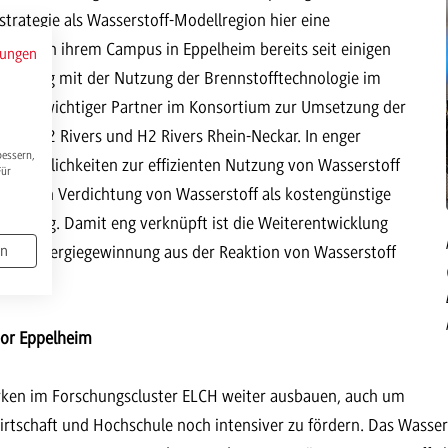
trategie als Wasserstoff-Modellregion hier eine
, die an ihrem Campus in Eppelheim bereits seit einigen
mungen
rbindung mit der Nutzung der Brennstofftechnologie im
 Sie ist wichtiger Partner im Konsortium zur Umsetzung der
kte H2 Rivers und H2 Rivers Rhein-Neckar. In enger
bessern,
n Möglichkeiten zur effizienten Nutzung von Wasserstoff
Für
chemischen Verdichtung von Wasserstoff als kostengünstige
dichtung. Damit eng verknüpft ist die Weiterentwicklung
g zur Energiegewinnung aus der Reaktion von Wasserstoff
en
bor Eppelheim
rken im Forschungscluster ELCH weiter ausbauen, auch um
rtschaft und Hochschule noch intensiver zu fördern. Das Wasser