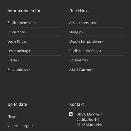
Informationen für
QuickLinks
Studieninteressierte
Ansprechpersonen
Studierende
StudyUp
Duale Partner
Moodle Lernplattform
Lehrbeauftragte
Dualis Notenabfrage
Presse
Dokumente
Mitarbeitende
Jobs & Karriere
Up to date
Kontakt
DHBW Mannheim
News
Coblitzallee 1-9
68163
Mannheim
Veranstaltungen