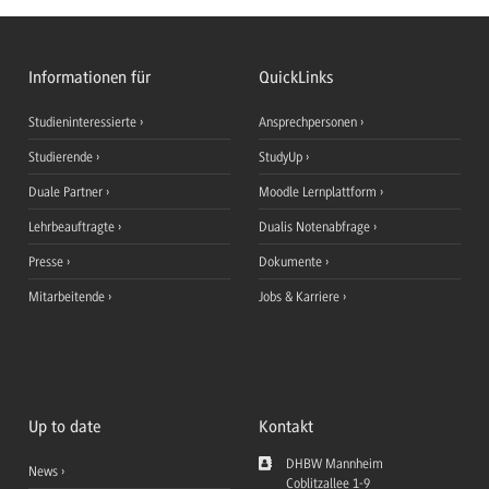
Informationen für
QuickLinks
Studieninteressierte
Ansprechpersonen
Studierende
StudyUp
Duale Partner
Moodle Lernplattform
Lehrbeauftragte
Dualis Notenabfrage
Presse
Dokumente
Mitarbeitende
Jobs & Karriere
Up to date
Kontakt
DHBW Mannheim
News
Coblitzallee 1-9