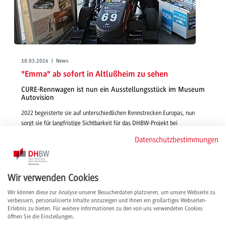
18.03.2026 | News
"Emma" ab sofort in Altlußheim zu sehen
CURE-Rennwagen ist nun ein Ausstellungsstück im Museum
Autovision
2022 begeisterte sie auf unterschiedlichen Rennstrecken Europas, nun
sorgt sie für langfristige Sichtbarkeit für das DHBW-Projekt bei
motorsportbegeisterten Menschen: Das Fahrzeug Emma des Formula-
Datenschutzbestimmungen
Student-Teams CURE wird seit 3. März 2026 im Museum Autovision
ausgestellt.
weiterlesen
Wir verwenden Cookies
Wir können diese zur Analyse unserer Besucherdaten platzieren, um unsere Webseite zu
verbessern, personalisierte Inhalte anzuzeigen und Ihnen ein großartiges Webseiten-
Erlebnis zu bieten. Für weitere Informationen zu den von uns verwendeten Cookies
öffnen Sie die Einstellungen.