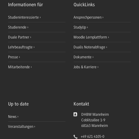
Informationen für
QuickLinks
Studieninteressierte
Ansprechpersonen
Studierende
StudyUp
Duale Partner
Moodle Lernplattform
Lehrbeauftragte
Dualis Notenabfrage
Presse
Dokumente
Mitarbeitende
Jobs & Karriere
Up to date
Kontakt
DHBW Mannheim
News
Coblitzallee 1-9
68163
Mannheim
Veranstaltungen
+49 621 4105-0