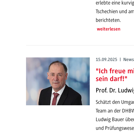
erlebte eine kurvi
Tschechien und a
berichteten.
weiterlesen
15.09.2025 | News
"Ich freue m
sein darf!"
Prof. Dr. Ludw
Schätzt den Umgan
Team an der DHBW 
Ludwig Bauer über
und Prüfungswese