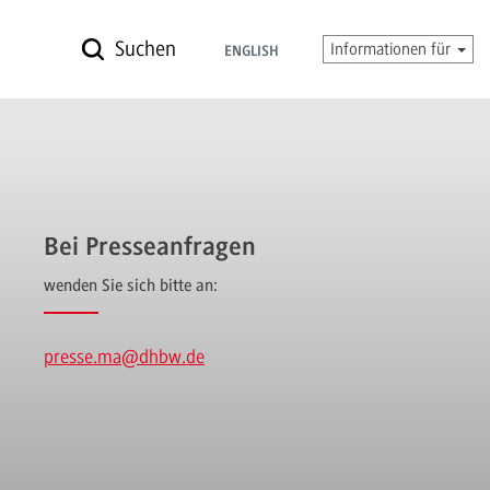
Suchen
Informationen für
ENGLISH
Bei Presseanfragen
wenden Sie sich bitte an:
presse.ma
@dhbw.de