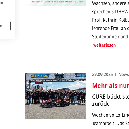
Wachsen, andere st
Für
sprechen 5 DHBW-
Prof. Kathrin Kölb
en
lehrende Frau an d
Studentinnen und a
weiterlesen
29.09.2025 | News
Mehr als nu
CURE blickt st
zurück
Wochen voller Em
Teamarbeit: Das 