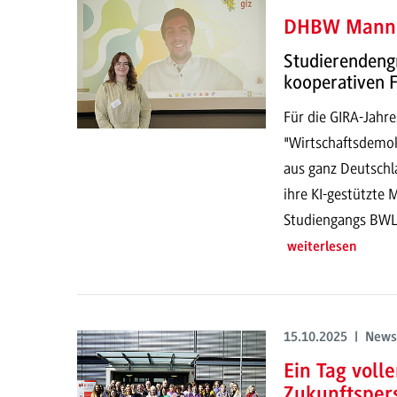
DHBW Mannh
Studierendengr
kooperativen 
Für die GIRA-Jah
"Wirtschaftsdemo
aus ganz Deutschla
ihre KI-gestützte
Studiengangs BWL 
weiterlesen
15.10.2025 | News
Ein Tag voll
Zukunftsper