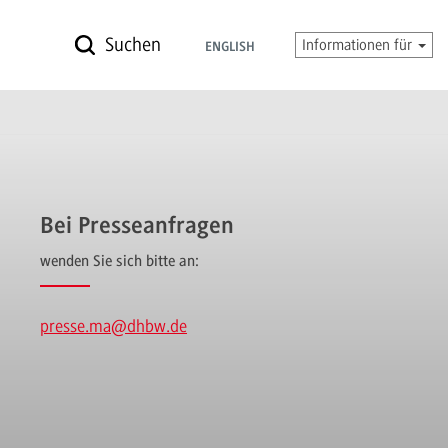
Suchen
Informationen für
ENGLISH
Bei Presseanfragen
wenden Sie sich bitte an:
presse.ma
@dhbw.de