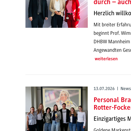
durch – auc
Herzlich will
Mit breiter Erfahr
beginnt Prof. Wim
DHBW Mannheim un
Angewandten Gesun
weiterlesen
13.07.2026 | News
Personal Bra
Rotter-Focke
Einzigartiges 
Goldene Markenstr