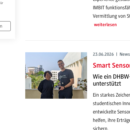
Für
IMBIT funktionsfä
Vermittlung von S
weiterlesen
en
23.06.2026 | News
Smart Sensor
Wie ein DHBW-
unterstützt
Ein starkes Zeich
studentischen Inno
entwickelte Senso
helfen, ihre Erträ
sichern.