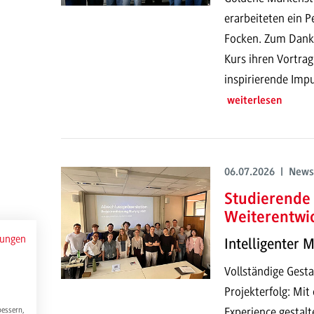
erarbeiteten ein P
Focken. Zum Dank h
Kurs ihren Vortrag
inspirierende Impu
weiterlesen
06.07.2026 | News
Studierende 
Weiterentwi
mungen
Intelligenter 
Vollständige Gesta
Projekterfolg: Mi
Experience gestalt
bessern,