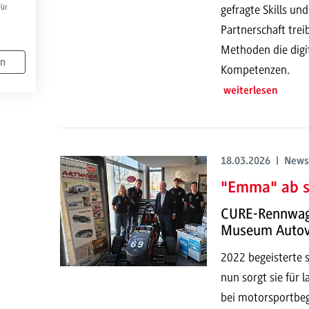
gefragte Skills un
Für
Partnerschaft trei
Methoden die digit
en
Kompetenzen.
weiterlesen
18.03.2026 | News
"Emma" ab so
CURE-Rennwage
Museum Autov
2022 begeisterte s
nun sorgt sie für 
bei motorsportbe