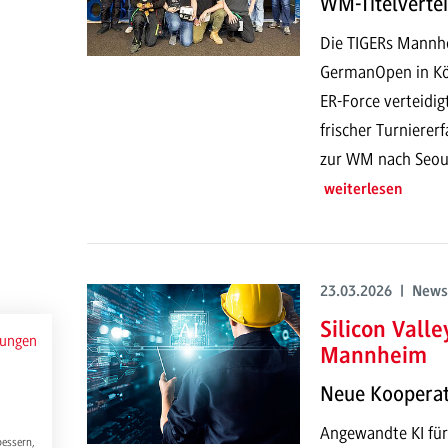
WM-Titelverte
Die TIGERs Mannh
GermanOpen in Köl
ER-Force verteidi
frischer Turniere
zur WM nach Seoul
weiterlesen
23.03.2026 | News
Silicon Vall
mungen
Mannheim
Neue Kooperati
Angewandte KI fü
bessern,