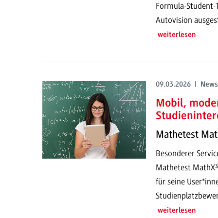
Formula-Student-
Autovision ausgest
weiterlesen
09.03.2026 | News
Mobil, mode
Studieninter
Mathetest Mat
Besonderer Service
Mathetest MathX³ 
für seine User*inne
Studienplatzbewe
weiterlesen