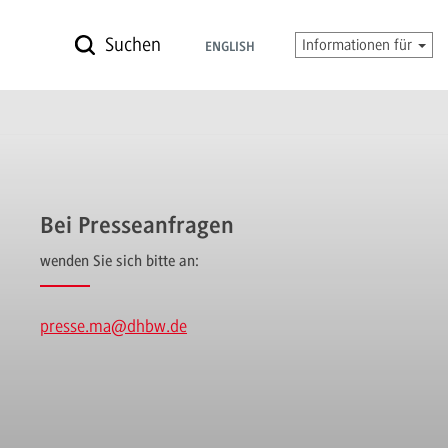
Suchen
Informationen für
ENGLISH
Bei Presseanfragen
wenden Sie sich bitte an:
presse.ma
@dhbw.de