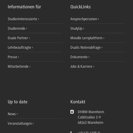
Informationen für
QuickLinks
Studieninteressierte
Ansprechpersonen
Studierende
StudyUp
Duale Partner
Moodle Lernplattform
Lehrbeauftragte
Dualis Notenabfrage
Presse
Dokumente
Mitarbeitende
Jobs & Karriere
Up to date
Kontakt
DHBW Mannheim
News
Coblitzallee 1-9
68163
Mannheim
Veranstaltungen