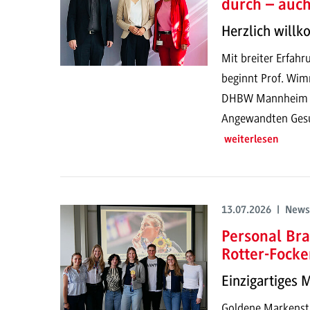
durch – auc
Herzlich will
Mit breiter Erfahr
beginnt Prof. Wim
DHBW Mannheim un
Angewandten Gesun
weiterlesen
13.07.2026 | News
Personal Bra
Rotter-Focke
Einzigartiges 
Goldene Markenstr