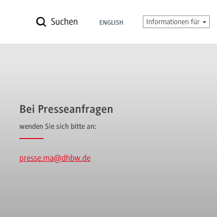
Suchen
Informationen für
ENGLISH
Bei Presseanfragen
wenden Sie sich bitte an:
presse.ma
@dhbw.de