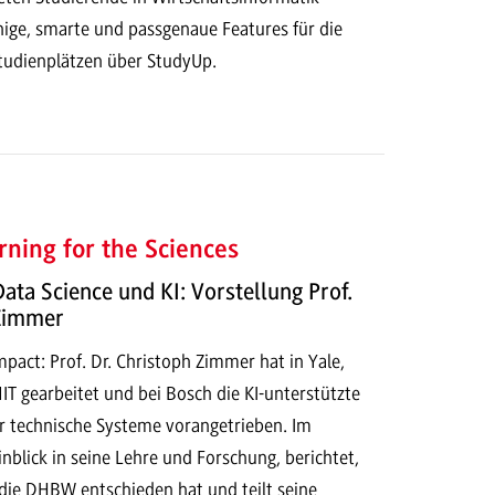
hige, smarte und passgenaue Features für die
tudienplätzen über StudyUp.
ning for the Sciences
Data Science und KI: Vorstellung Prof.
 Zimmer
act: Prof. Dr. Christoph Zimmer hat in Yale,
T gearbeitet und bei Bosch die KI-unterstützte
r technische Systeme vorangetrieben. Im
Einblick in seine Lehre und Forschung, berichtet,
 die DHBW entschieden hat und teilt seine