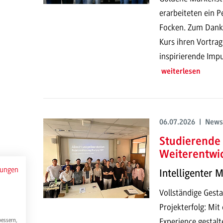
erarbeiteten ein P
Focken. Zum Dank h
Kurs ihren Vortrag
inspirierende Impu
weiterlesen
06.07.2026 | News
Studierende 
Weiterentwi
mungen
Intelligenter 
Vollständige Gesta
Projekterfolg: Mi
Experience gestalt
bessern,