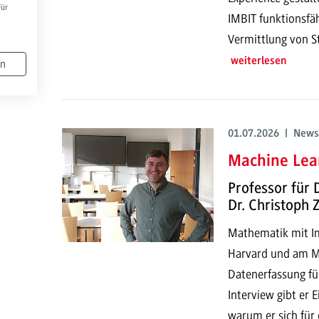
Für
IMBIT funktionsfä
Vermittlung von S
weiterlesen
en
01.07.2026 | News
Machine Lear
Professor für 
Dr. Christoph
Mathematik mit Imp
Harvard und am MI
Datenerfassung fü
Interview gibt er 
warum er sich für