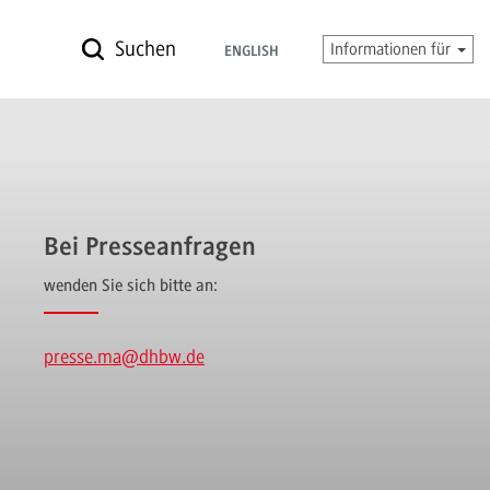
Suchen
Informationen für
ENGLISH
Bei Presseanfragen
wenden Sie sich bitte an:
presse.ma
@dhbw.de