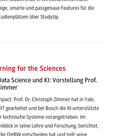
hige, smarte und passgenaue Features für die
tudienplätzen über StudyUp.
ning for the Sciences
Data Science und KI: Vorstellung Prof.
 Zimmer
act: Prof. Dr. Christoph Zimmer hat in Yale,
T gearbeitet und bei Bosch die KI-unterstützte
r technische Systeme vorangetrieben. Im
Einblick in seine Lehre und Forschung, berichtet,
 die DHBW entschieden hat und teilt seine