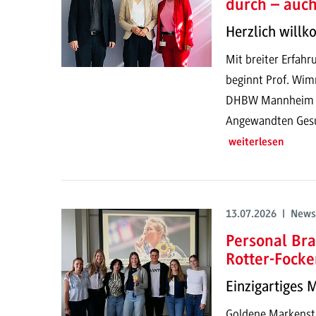
durch – auc
Herzlich will
Mit breiter Erfahr
beginnt Prof. Wim
DHBW Mannheim un
Angewandten Gesun
weiterlesen
13.07.2026 | News
Personal Bra
Rotter-Focke
Einzigartiges 
Goldene Markenstr