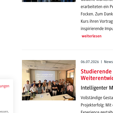
erarbeiteten ein P
Focken. Zum Dank h
Kurs ihren Vortrag
inspirierende Impu
weiterlesen
06.07.2026 | News
Studierende 
Weiterentwi
mungen
Intelligenter 
Vollständige Gesta
Projekterfolg: Mi
Experience gestalt
bessern,