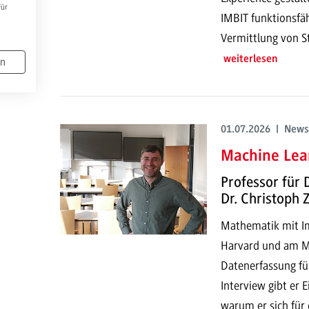
Für
IMBIT funktionsfä
Vermittlung von S
weiterlesen
en
01.07.2026 | News
Machine Lear
Professor für 
Dr. Christoph
Mathematik mit Imp
Harvard und am MI
Datenerfassung fü
Interview gibt er 
warum er sich für