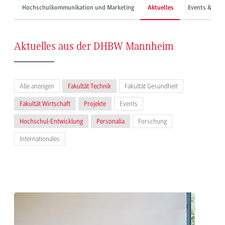
Hochschulkommunikation und Marketing
Aktuelles
Events & Mes
Aktuelles aus der DHBW Mannheim
Alle anzeigen
Fakultät Technik
Fakultät Gesundheit
Fakultät Wirtschaft
Projekte
Events
Hochschul-Entwicklung
Personalia
Forschung
Internationales