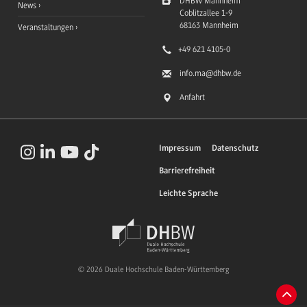
DHBW Mannheim
News
Coblitzallee 1-9
68163
Mannheim
Veranstaltungen
+49 621 4105-0
info.ma
@dhbw.de
Anfahrt
Impressum
Datenschutz
Barrierefreiheit
Leichte Sprache
© 2026 Duale Hochschule Baden-Württemberg
Zum