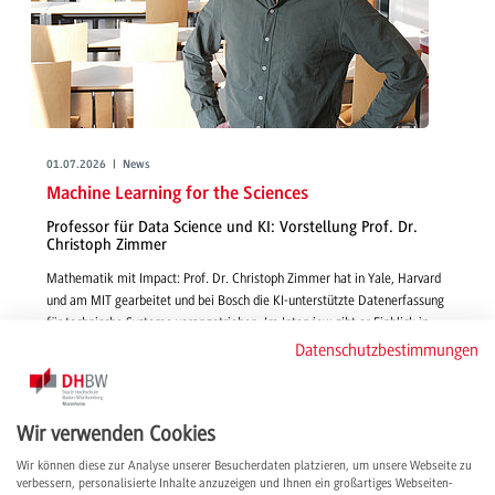
01.07.2026 | News
Machine Learning for the Sciences
Professor für Data Science und KI: Vorstellung Prof. Dr.
Christoph Zimmer
Mathematik mit Impact: Prof. Dr. Christoph Zimmer hat in Yale, Harvard
und am MIT gearbeitet und bei Bosch die KI-unterstützte Datenerfassung
für technische Systeme vorangetrieben. Im Interview gibt er Einblick in
seine Lehre und Forschung, berichtet, warum er sich für die DHBW
Datenschutzbestimmungen
entschieden hat und teilt seine internationalen Erfahrungen.
weiterlesen
Wir verwenden Cookies
Wir können diese zur Analyse unserer Besucherdaten platzieren, um unsere Webseite zu
verbessern, personalisierte Inhalte anzuzeigen und Ihnen ein großartiges Webseiten-