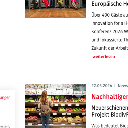
Europäische Ho
Über 400 Gäste a
Innovation for a 
Konferenz 2026 Wi
und fokussierte T
Zukunft der Arbeit
weiterlesen
22.05.2026 | News
Nachhaltiger
mungen
Neuerschienene
Projekt Biodiv
Was bedeutet Biod
bessern,