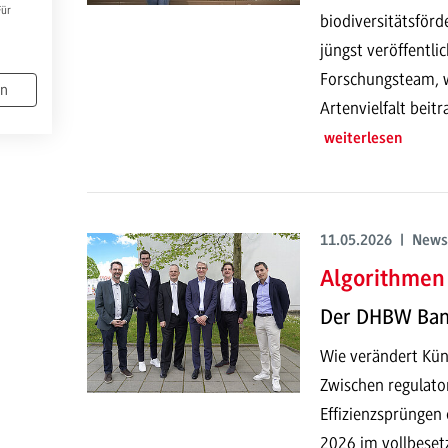
Für
biodiversitätsför
jüngst veröffentli
Forschungsteam, w
en
Artenvielfalt beit
weiterlesen
11.05.2026 | News
Algorithmen 
Der DHBW Ban
Wie verändert Küns
Zwischen regulato
Effizienzsprüngen
2026 im vollbeset