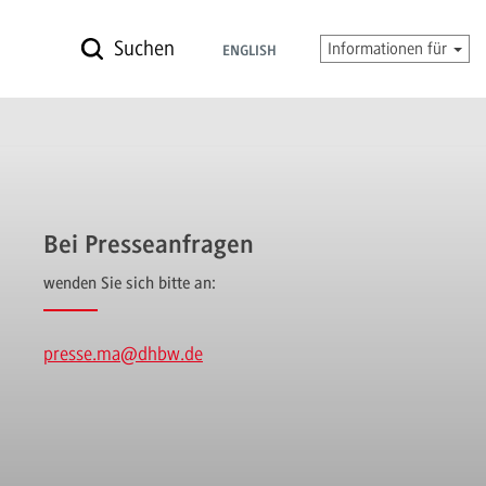
Suchen
Informationen für
ENGLISH
Bei Presseanfragen
wenden Sie sich bitte an:
presse.ma
@dhbw.de