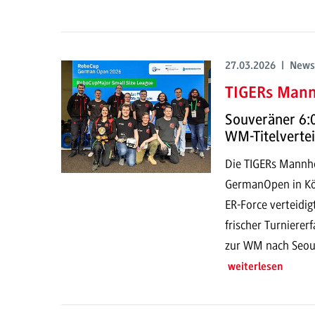
27.03.2026 | News
TIGERs Mann
Souveräner 6:0
WM-Titelverte
Die TIGERs Mannh
GermanOpen in Köl
ER-Force verteidi
frischer Turniere
zur WM nach Seoul
weiterlesen