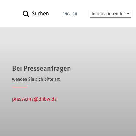
Suchen
Informationen für
ENGLISH
Bei Presseanfragen
wenden Sie sich bitte an:
presse.ma
@dhbw.de