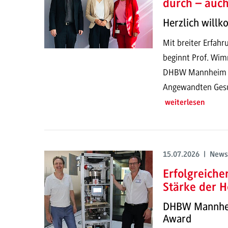
durch – auc
Herzlich will
Mit breiter Erfahr
beginnt Prof. Wim
DHBW Mannheim un
Angewandten Gesun
weiterlesen
15.07.2026 | News
Erfolgreich
Stärke der H
DHBW Mannheim
Award