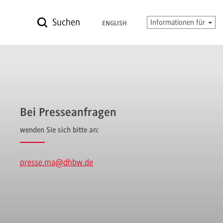
Suchen
Informationen für
ENGLISH
Bei Presseanfragen
wenden Sie sich bitte an:
presse.ma
@dhbw.de