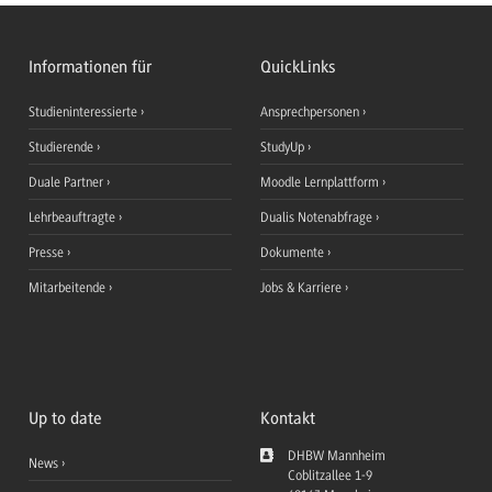
Informationen für
QuickLinks
Studieninteressierte
Ansprechpersonen
Studierende
StudyUp
Duale Partner
Moodle Lernplattform
Lehrbeauftragte
Dualis Notenabfrage
Presse
Dokumente
Mitarbeitende
Jobs & Karriere
Up to date
Kontakt
DHBW Mannheim
News
Coblitzallee 1-9