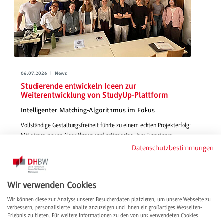
06.07.2026 | News
Studierende entwickeln Ideen zur
Weiterentwicklung von StudyUp-Plattform
Intelligenter Matching-Algorithmus im Fokus
Vollständige Gestaltungsfreiheit führte zu einem echten Projekterfolg:
Mit einem neuen Algorithmus und optimierter User Experience
gestalteten Studierende in Wirtschaftsinformatik - IMBIT funktionsfähige,
Datenschutzbestimmungen
smarte und passgenaue Features für die Vermittlung von Studienplätzen
über StudyUp.
weiterlesen
Wir verwenden Cookies
Wir können diese zur Analyse unserer Besucherdaten platzieren, um unsere Webseite zu
verbessern, personalisierte Inhalte anzuzeigen und Ihnen ein großartiges Webseiten-
Erlebnis zu bieten. Für weitere Informationen zu den von uns verwendeten Cookies