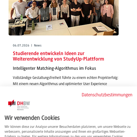
06.07.2026 | News
Studierende entwickeln Ideen zur
Weiterentwicklung von StudyUp-Plattform
Intelligenter Matching-Algorithmus im Fokus
Vollständige Gestaltungsfreiheit führte zu einem echten Projekterfolg:
Mit einem neuen Algorithmus und optimierter User Experience
gestalteten Studierende in Wirtschaftsinformatik - IMBIT funktionsfähige,
Datenschutzbestimmungen
smarte und passgenaue Features für die Vermittlung von Studienplätzen
über StudyUp.
weiterlesen
Wir verwenden Cookies
Wir können diese zur Analyse unserer Besucherdaten platzieren, um unsere Webseite zu
verbessern, personalisierte Inhalte anzuzeigen und Ihnen ein großartiges Webseiten-
Erlebnis zu bieten. Für weitere Informationen zu den von uns verwendeten Cookies