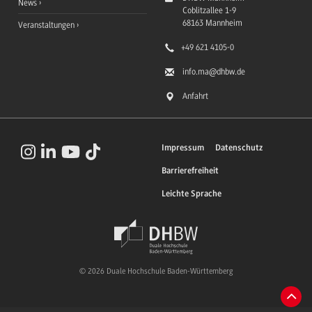
News
Coblitzallee 1-9
68163
Mannheim
Veranstaltungen
+49 621 4105-0
info.ma
@dhbw.de
Anfahrt
Impressum
Datenschutz
Barrierefreiheit
Leichte Sprache
© 2026 Duale Hochschule Baden-Württemberg
Zum