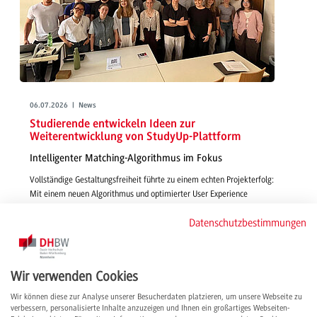
06.07.2026 | News
Studierende entwickeln Ideen zur
Weiterentwicklung von StudyUp-Plattform
Intelligenter Matching-Algorithmus im Fokus
Vollständige Gestaltungsfreiheit führte zu einem echten Projekterfolg:
Mit einem neuen Algorithmus und optimierter User Experience
gestalteten Studierende in Wirtschaftsinformatik - IMBIT funktionsfähige,
Datenschutzbestimmungen
smarte und passgenaue Features für die Vermittlung von Studienplätzen
über StudyUp.
weiterlesen
Wir verwenden Cookies
Wir können diese zur Analyse unserer Besucherdaten platzieren, um unsere Webseite zu
verbessern, personalisierte Inhalte anzuzeigen und Ihnen ein großartiges Webseiten-