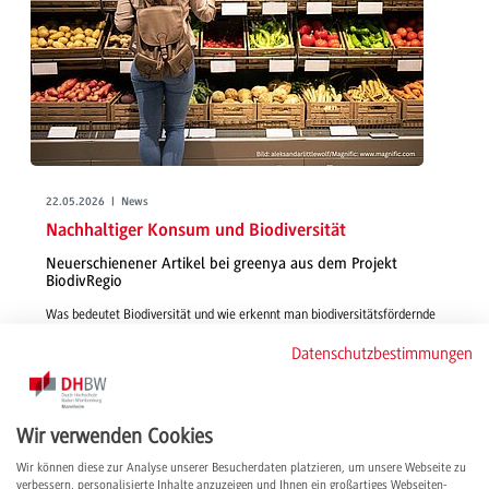
22.05.2026 | News
Nachhaltiger Konsum und Biodiversität
Neuerschienener Artikel bei greenya aus dem Projekt
BiodivRegio
Was bedeutet Biodiversität und wie erkennt man biodiversitätsfördernde
Lebensmittel im Supermarkt? In dem jüngst veröffentlichten Artikel
Datenschutzbestimmungen
erläutert das BiodivRegio-Forschungsteam, wie Verbraucher*innen mit
ihrem Einkauf zur Artenvielfalt beitragen können.
weiterlesen
Wir verwenden Cookies
Wir können diese zur Analyse unserer Besucherdaten platzieren, um unsere Webseite zu
verbessern, personalisierte Inhalte anzuzeigen und Ihnen ein großartiges Webseiten-