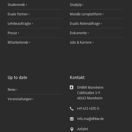
Studierende
StudyUp
Duale Partner
Moodle Lernplattform
Lehrbeauftragte
Dualis Notenabfrage
Presse
Dokumente
Mitarbeitende
Jobs & Karriere
Up to date
Kontakt
DHBW Mannheim
News
Coblitzallee 1-9
68163
Mannheim
Veranstaltungen
+49 621 4105-0
info.ma
@dhbw.de
Anfahrt