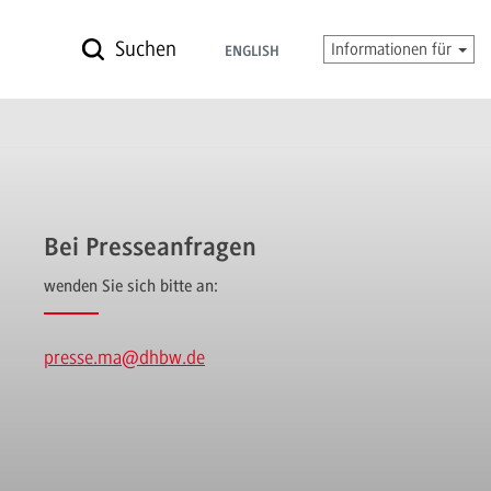
Suchen
Informationen für
ENGLISH
Bei Presseanfragen
wenden Sie sich bitte an:
presse.ma
@dhbw.de