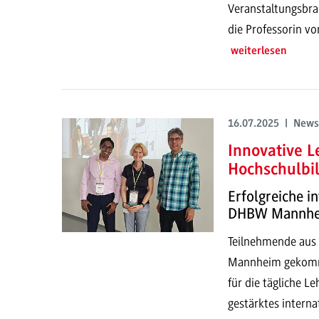
Veranstaltungsbran
die Professorin vor
weiterlesen
16.07.2025 | News
Innovative 
Hochschulbi
Erfolgreiche i
DHBW Mannh
Teilnehmende aus
Mannheim gekomme
für die tägliche L
gestärktes interna