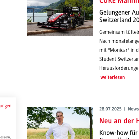
CURE Mannhe
Gelungener Auf
Switzerland 2
Gemeinsam tüfteln
Nach monatelanger
mit "Monicar" in 
Student Switzerla
Herausforderungen
weiterlesen
mungen
28.07.2025 | News
Neu an der H
Know-how für 
bessern,