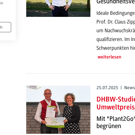
Gesundheitsve
Für
Ideale Bedingunge
Prof. Dr. Claus Zi
en
um Nachwuchskräf
qualifizieren. Im I
Schwerpunkten hin 
weiterlesen
25.07.2025 | News
DHBW-Studie
Umweltpreis
Mit "Plant2Go"
begrünen