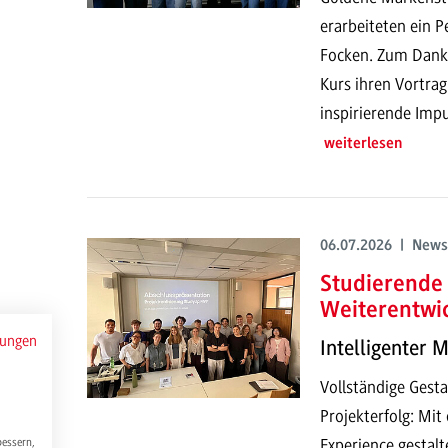
erarbeiteten ein P
Focken. Zum Dank h
Kurs ihren Vortrag
inspirierende Impu
weiterlesen
06.07.2026 | News
Studierende 
Weiterentwi
mungen
Intelligenter 
Vollständige Gesta
Projekterfolg: Mi
Experience gestalt
bessern,