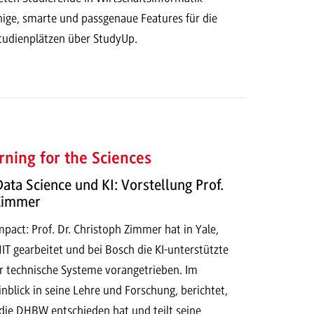
hige, smarte und passgenaue Features für die
tudienplätzen über StudyUp.
ning for the Sciences
Data Science und KI: Vorstellung Prof.
 Zimmer
act: Prof. Dr. Christoph Zimmer hat in Yale,
T gearbeitet und bei Bosch die KI-unterstützte
r technische Systeme vorangetrieben. Im
Einblick in seine Lehre und Forschung, berichtet,
 die DHBW entschieden hat und teilt seine