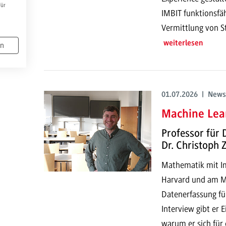
Für
IMBIT funktionsfä
Vermittlung von S
weiterlesen
en
01.07.2026 | News
Machine Lear
Professor für 
Dr. Christoph
Mathematik mit Imp
Harvard und am MI
Datenerfassung fü
Interview gibt er 
warum er sich für