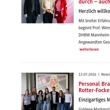
durch – auc
Herzlich will
Mit breiter Erfahr
beginnt Prof. Wim
DHBW Mannheim un
Angewandten Gesun
weiterlesen
13.07.2026 | News
Personal Bra
Rotter-Focke
Einzigartiges 
Goldene Markenstr