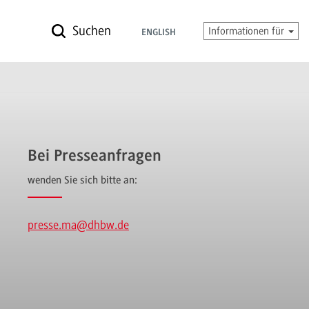
Suchen
Informationen für
ENGLISH
Bei Presseanfragen
wenden Sie sich bitte an:
presse.ma
@dhbw.de