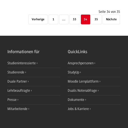
Seite 34 von 35
Vorherige
1
....
33
34
35
Nächste
Informationen für
QuickLinks
Studieninteressierte
Ansprechpersonen
Studierende
StudyUp
Duale Partner
Moodle Lernplattform
Lehrbeauftragte
Dualis Notenabfrage
Presse
Dokumente
Mitarbeitende
Jobs & Karriere