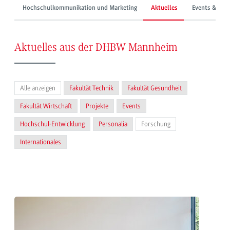
Hochschulkommunikation und Marketing
Aktuelles
Events & Mes
Aktuelles aus der DHBW Mannheim
Alle anzeigen
Fakultät Technik
Fakultät Gesundheit
Fakultät Wirtschaft
Projekte
Events
Hochschul-Entwicklung
Personalia
Forschung
Internationales