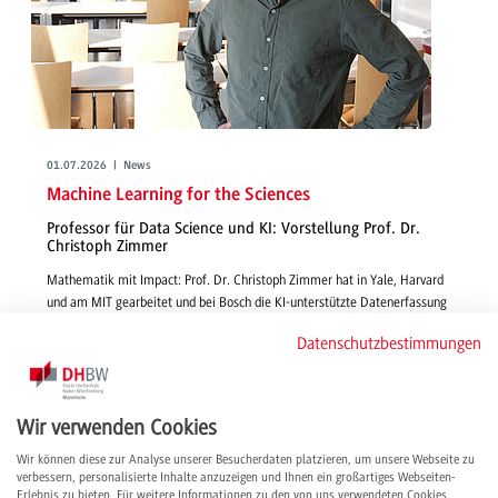
01.07.2026 | News
Machine Learning for the Sciences
Professor für Data Science und KI: Vorstellung Prof. Dr.
Christoph Zimmer
Mathematik mit Impact: Prof. Dr. Christoph Zimmer hat in Yale, Harvard
und am MIT gearbeitet und bei Bosch die KI-unterstützte Datenerfassung
für technische Systeme vorangetrieben. Im Interview gibt er Einblick in
Datenschutzbestimmungen
seine Lehre und Forschung, berichtet, warum er sich für die DHBW
entschieden hat und teilt seine internationalen Erfahrungen.
weiterlesen
Wir verwenden Cookies
Wir können diese zur Analyse unserer Besucherdaten platzieren, um unsere Webseite zu
verbessern, personalisierte Inhalte anzuzeigen und Ihnen ein großartiges Webseiten-
Erlebnis zu bieten. Für weitere Informationen zu den von uns verwendeten Cookies