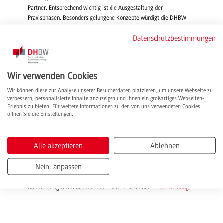
Partner. Entsprechend wichtig ist die Ausgestaltung der
Praxisphasen. Besonders gelungene Konzepte würdigt die DHBW
mit dem Dualen Partner Award.
Datenschutzbestimmungen
Preisverleihung
Der Award fand am 28. November 2019 vor mehr als 200 Gästen
Wir verwenden Cookies
und im Beisein von Wissenschaftsministerin Theresia Bauer in
Stuttgart statt. Eine Fachjury hatte zuvor aus mehr als 100
Wir können diese zur Analyse unserer Besucherdaten platzieren, um unsere Webseite zu
Einreichungen 33 Konzepte nominiert und die Gewinner aus
verbessern, personalisierte Inhalte anzuzeigen und Ihnen ein großartiges Webseiten-
Erlebnis zu bieten. Für weitere Informationen zu den von uns verwendeten Cookies
insgesamt 9 Kategorien gekürt. Bewertet wurden u. a. Maßnahmen
öffnen Sie die Einstellungen.
zur Unterstützung des Studienbeginns, bei der Betreuung der
Studierenden und der für das duale Studium besonders wichtigen
Verzahnung von Theorie und Praxis.
Alle akzeptieren
Ablehnen
Weitere Infos
Nein, anpassen
Weitere Informationen zu den Auszeichnungen und zum
Rahmenprogramm des Abends erhalten Sie in der
Pressemeldung
.