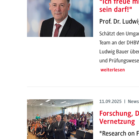
"Ich freue m
sein darf!"
Prof. Dr. Ludw
Schätzt den Umgan
Team an der DHBW 
Ludwig Bauer über
und Prüfungswese
weiterlesen
11.09.2025 | News
Forschung, D
Vernetzung
"Research on 