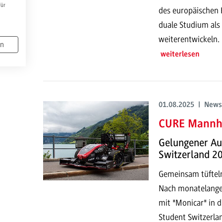
Für
des europäischen 
duale Studium als
weiterentwickeln.
en
weiterlesen
01.08.2025 | News
CURE Mannhe
Gelungener Auf
Switzerland 2
Gemeinsam tüfteln
Nach monatelanger
mit "Monicar" in 
Student Switzerla