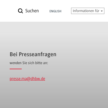
Suchen
Informationen für
ENGLISH
Bei Presseanfragen
wenden Sie sich bitte an:
presse.ma
@dhbw.de