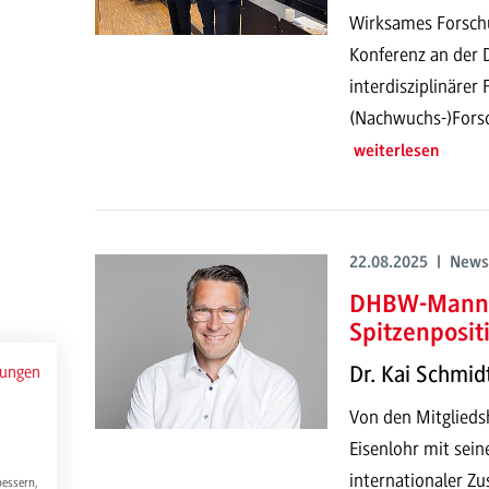
Wirksames Forsch
Konferenz an der
interdisziplinärer
(Nachwuchs-)Forsc
weiterlesen
22.08.2025 | News
DHBW-Mannh
Spitzenposit
Dr. Kai Schmid
mungen
Von den Mitglieds
Eisenlohr mit seine
internationaler Z
bessern,