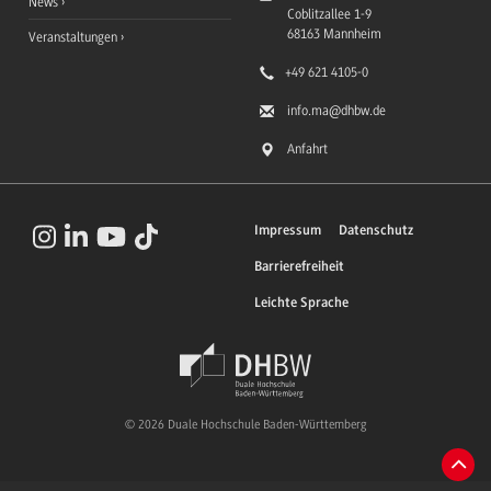
News
Coblitzallee 1-9
68163
Mannheim
Veranstaltungen
+49 621 4105-0
info.ma
@dhbw.de
Anfahrt
Impressum
Datenschutz
Barrierefreiheit
Leichte Sprache
© 2026 Duale Hochschule Baden-Württemberg
Zum