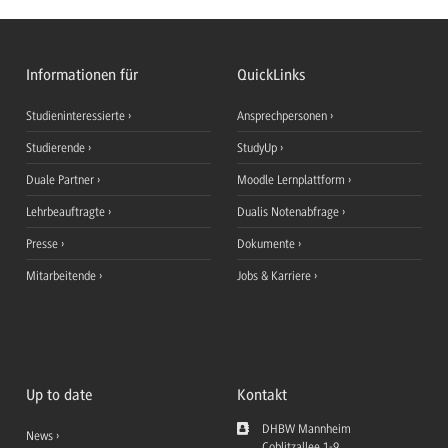
Informationen für
QuickLinks
Studieninteressierte
Ansprechpersonen
Studierende
StudyUp
Duale Partner
Moodle Lernplattform
Lehrbeauftragte
Dualis Notenabfrage
Presse
Dokumente
Mitarbeitende
Jobs & Karriere
Up to date
Kontakt
DHBW Mannheim
News
Coblitzallee 1-9