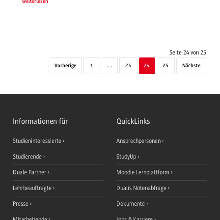
weiterlesen
Seite 24 von 25
Vorherige
1
....
23
24
25
Nächste
Informationen für
QuickLinks
Studieninteressierte
Ansprechpersonen
Studierende
StudyUp
Duale Partner
Moodle Lernplattform
Lehrbeauftragte
Dualis Notenabfrage
Presse
Dokumente
Mitarbeitende
Jobs & Karriere