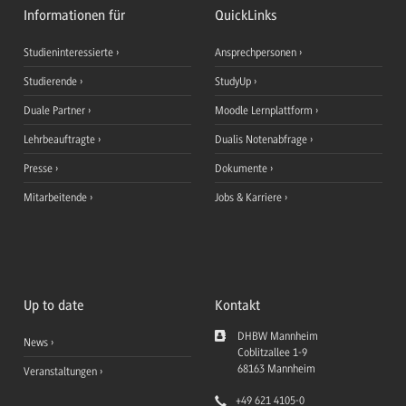
Informationen für
QuickLinks
Studieninteressierte
Ansprechpersonen
Studierende
StudyUp
Duale Partner
Moodle Lernplattform
Lehrbeauftragte
Dualis Notenabfrage
Presse
Dokumente
Mitarbeitende
Jobs & Karriere
Up to date
Kontakt
DHBW Mannheim
News
Coblitzallee 1-9
68163
Mannheim
Veranstaltungen
+49 621 4105-0