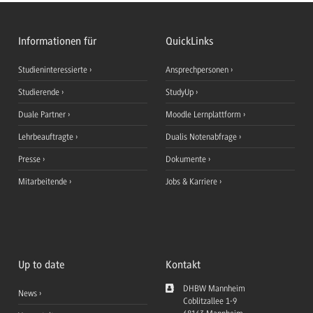
Informationen für
QuickLinks
Studieninteressierte
Ansprechpersonen
Studierende
StudyUp
Duale Partner
Moodle Lernplattform
Lehrbeauftragte
Dualis Notenabfrage
Presse
Dokumente
Mitarbeitende
Jobs & Karriere
Up to date
Kontakt
DHBW Mannheim
News
Coblitzallee 1-9