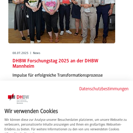
08.07.2025 | News
DHBW Forschungstag 2025 an der DHBW
Mannheim
Impulse für erfolgreiche Transformationsprozesse
Ideen für eine vom Wandel geprägte Wirtschaft und Gesellschaft: Der
Datenschutzbestimmungen
Forschungstag brachte Forschende zusammen und zeigte, mit welchen
Ansätzen und Projekten Hochschule und Duale Partner die Zukunft
gestalten. Einige Projekte wurden mit dem Poster-Award ausgezeichnet,
darunter auch zwei aus Mannheim.
Wir verwenden Cookies
weiterlesen
Wir können diese zur Analyse unserer Besucherdaten platzieren, um unsere Webseite zu
verbessern, personalisierte Inhalte anzuzeigen und Ihnen ein großartiges Webseiten-
Erlebnis zu bieten. Für weitere Informationen zu den von uns verwendeten Cookies