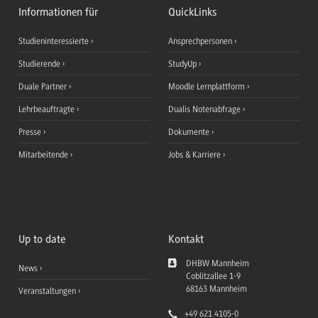
Informationen für
QuickLinks
Studieninteressierte
Ansprechpersonen
Studierende
StudyUp
Duale Partner
Moodle Lernplattform
Lehrbeauftragte
Dualis Notenabfrage
Presse
Dokumente
Mitarbeitende
Jobs & Karriere
Up to date
Kontakt
DHBW Mannheim
News
Coblitzallee 1-9
68163
Mannheim
Veranstaltungen
+49 621 4105-0