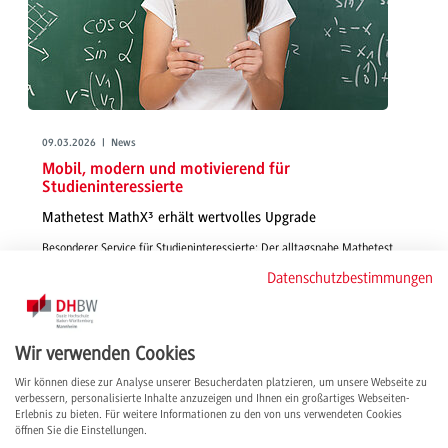
09.03.2026 | News
Mobil, modern und motivierend für
Studieninteressierte
Mathetest MathX³ erhält wertvolles Upgrade
Besonderer Service für Studieninteressierte: Der alltagsnahe Mathetest
MathX³ liefert nach seinem Upgrade noch mehr Extras für seine
Datenschutzbestimmungen
User*innen – inkl. Zertifikat zum Highlighten der Studienplatzbewerbung.
weiterlesen
Wir verwenden Cookies
Wir können diese zur Analyse unserer Besucherdaten platzieren, um unsere Webseite zu
verbessern, personalisierte Inhalte anzuzeigen und Ihnen ein großartiges Webseiten-
Erlebnis zu bieten. Für weitere Informationen zu den von uns verwendeten Cookies
öffnen Sie die Einstellungen.