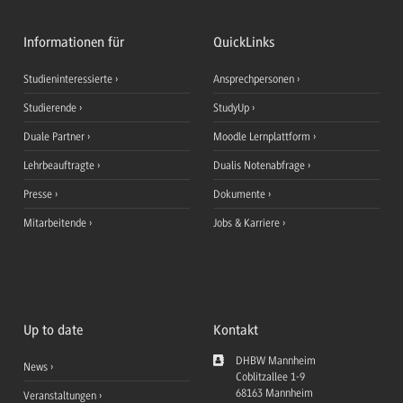
Informationen für
QuickLinks
Studieninteressierte
Ansprechpersonen
Studierende
StudyUp
Duale Partner
Moodle Lernplattform
Lehrbeauftragte
Dualis Notenabfrage
Presse
Dokumente
Mitarbeitende
Jobs & Karriere
Up to date
Kontakt
DHBW Mannheim
News
Coblitzallee 1-9
68163
Mannheim
Veranstaltungen