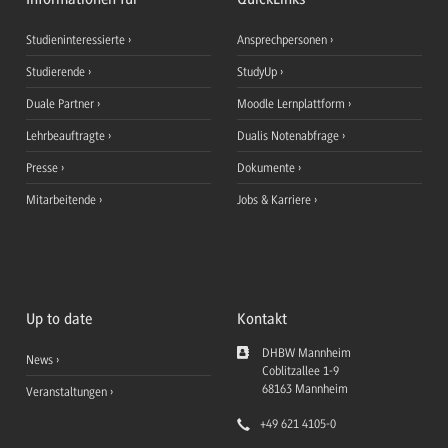
Studieninteressierte
Ansprechpersonen
Studierende
StudyUp
Duale Partner
Moodle Lernplattform
Lehrbeauftragte
Dualis Notenabfrage
Presse
Dokumente
Mitarbeitende
Jobs & Karriere
Up to date
Kontakt
DHBW Mannheim
News
Coblitzallee 1-9
68163
Mannheim
Veranstaltungen
+49 621 4105-0