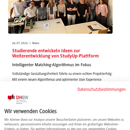
06.07.2026 | News
Studierende entwickeln Ideen zur
Weiterentwicklung von StudyUp-Plattform
Intelligenter Matching-Algorithmus im Fokus
Vollständige Gestaltungsfreiheit führte zu einem echten Projekterfolg:
Mit einem neuen Algorithmus und optimierter User Experience
gestalteten Studierende in Wirtschaftsinformatik - IMBIT funktionsfähige,
Datenschutzbestimmungen
smarte und passgenaue Features für die Vermittlung von Studienplätzen
über StudyUp.
weiterlesen
Wir verwenden Cookies
Wir können diese zur Analyse unserer Besucherdaten platzieren, um unsere Webseite zu
verbessern, personalisierte Inhalte anzuzeigen und Ihnen ein großartiges Webseiten-
Erlebnis zu bieten. Für weitere Informationen zu den von uns verwendeten Cookies