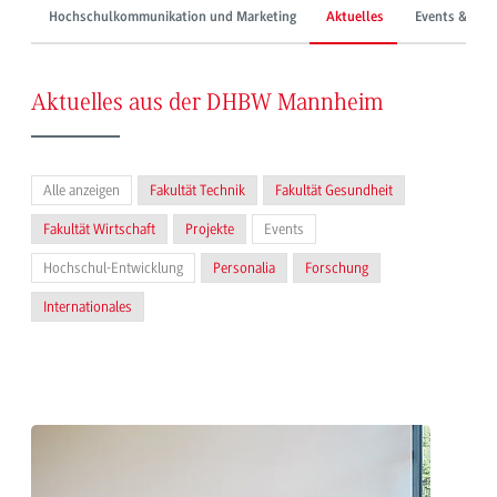
Hochschulkommunikation und Marketing
Aktuelles
Events & Mes
Aktuelles aus der DHBW Mannheim
Alle anzeigen
Fakultät Technik
Fakultät Gesundheit
Fakultät Wirtschaft
Projekte
Events
Hochschul-Entwicklung
Personalia
Forschung
Internationales