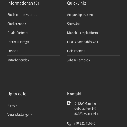
Informationen für
QuickLinks
Studieninteressierte
Ansprechpersonen
Studierende
StudyUp
Duale Partner
Moodle Lernplattform
Lehrbeauftragte
Dualis Notenabfrage
Presse
Dokumente
Mitarbeitende
Jobs & Karriere
Up to date
Kontakt
DHBW Mannheim
News
Coblitzallee 1-9
68163
Mannheim
Veranstaltungen
+49 621 4105-0