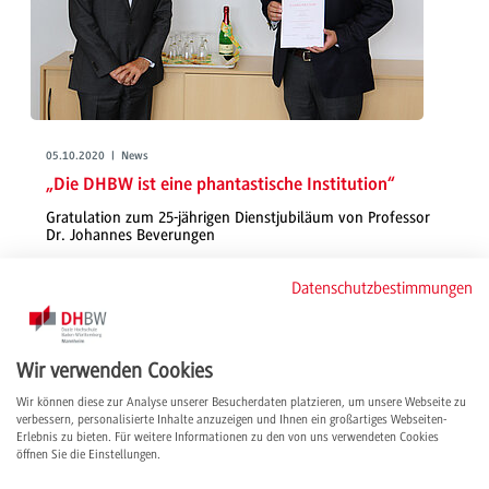
05.10.2020 | News
„Die DHBW ist eine phantastische Institution“
Gratulation zum 25-jährigen Dienstjubiläum von Professor
Dr. Johannes Beverungen
Die Duale Hochschule Baden-Württemberg (DHBW) gratuliert Herrn
Datenschutzbestimmungen
Professor Dr. Johannes Beverungen, Forschungsprofessor für International
Trade an der DHBW Mannheim und Rektor a.D. zu seiner 25-jährigen
Tätigkeit im öffentlichen Dienst.
weiterlesen
Wir verwenden Cookies
Wir können diese zur Analyse unserer Besucherdaten platzieren, um unsere Webseite zu
verbessern, personalisierte Inhalte anzuzeigen und Ihnen ein großartiges Webseiten-
Erlebnis zu bieten. Für weitere Informationen zu den von uns verwendeten Cookies
öffnen Sie die Einstellungen.