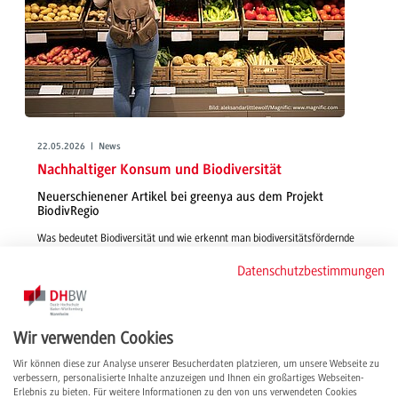
22.05.2026 | News
Nachhaltiger Konsum und Biodiversität
Neuerschienener Artikel bei greenya aus dem Projekt
BiodivRegio
Was bedeutet Biodiversität und wie erkennt man biodiversitätsfördernde
Lebensmittel im Supermarkt? In dem jüngst veröffentlichten Artikel
Datenschutzbestimmungen
erläutert das BiodivRegio-Forschungsteam, wie Verbraucher*innen mit
ihrem Einkauf zur Artenvielfalt beitragen können.
weiterlesen
Wir verwenden Cookies
Wir können diese zur Analyse unserer Besucherdaten platzieren, um unsere Webseite zu
verbessern, personalisierte Inhalte anzuzeigen und Ihnen ein großartiges Webseiten-
Erlebnis zu bieten. Für weitere Informationen zu den von uns verwendeten Cookies