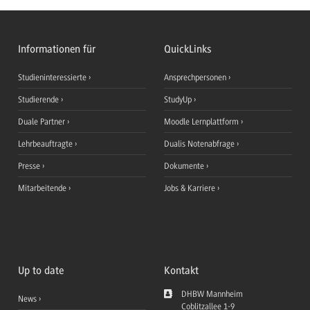
Informationen für
QuickLinks
Studieninteressierte
Ansprechpersonen
Studierende
StudyUp
Duale Partner
Moodle Lernplattform
Lehrbeauftragte
Dualis Notenabfrage
Presse
Dokumente
Mitarbeitende
Jobs & Karriere
Up to date
Kontakt
DHBW Mannheim
News
Coblitzallee 1-9