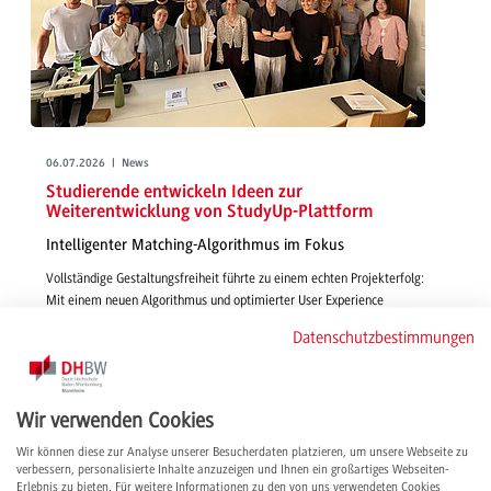
06.07.2026 | News
Studierende entwickeln Ideen zur
Weiterentwicklung von StudyUp-Plattform
Intelligenter Matching-Algorithmus im Fokus
Vollständige Gestaltungsfreiheit führte zu einem echten Projekterfolg:
Mit einem neuen Algorithmus und optimierter User Experience
gestalteten Studierende in Wirtschaftsinformatik - IMBIT funktionsfähige,
Datenschutzbestimmungen
smarte und passgenaue Features für die Vermittlung von Studienplätzen
über StudyUp.
weiterlesen
Wir verwenden Cookies
Wir können diese zur Analyse unserer Besucherdaten platzieren, um unsere Webseite zu
verbessern, personalisierte Inhalte anzuzeigen und Ihnen ein großartiges Webseiten-
Erlebnis zu bieten. Für weitere Informationen zu den von uns verwendeten Cookies