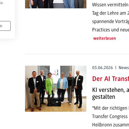
Für
Wissen vermitteln
Tag der Lehre am
spannende Vorträg
en
Practices und neu
weiterlesen
03.06.2026 | News
Der AI Trans
KI verstehen,
gestalten
"Mit der richtigen
Transfer Congress
Heilbronn zusamme