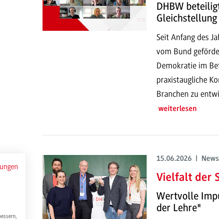
DHBW beteilig
Gleichstellung
Seit Anfang des J
vom Bund gefördert
Demokratie im Betr
praxistaugliche Ko
Branchen zu entwi
weiterlesen
15.06.2026 | News
mungen
Vielfalt der
Wertvolle Imp
der Lehre"
bessern,