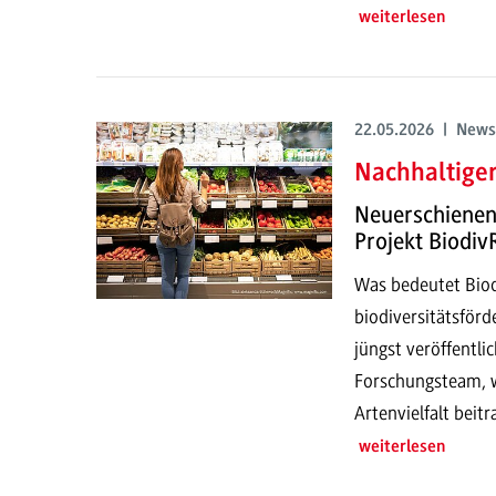
weiterlesen
22.05.2026 | News
Nachhaltiger
Neuerschienene
Projekt Biodiv
Was bedeutet Biod
biodiversitätsför
jüngst veröffentli
Forschungsteam, w
Artenvielfalt beit
weiterlesen