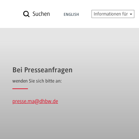
Suchen
Informationen für
ENGLISH
Bei Presseanfragen
wenden Sie sich bitte an:
presse.ma
@dhbw.de