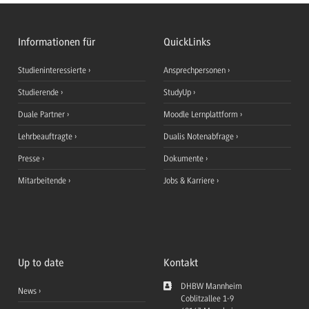
Informationen für
QuickLinks
Studieninteressierte
Ansprechpersonen
Studierende
StudyUp
Duale Partner
Moodle Lernplattform
Lehrbeauftragte
Dualis Notenabfrage
Presse
Dokumente
Mitarbeitende
Jobs & Karriere
Up to date
Kontakt
DHBW Mannheim
News
Coblitzallee 1-9