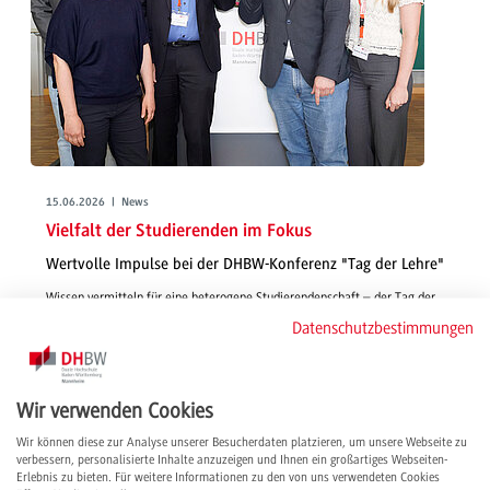
15.06.2026 | News
Vielfalt der Studierenden im Fokus
Wertvolle Impulse bei der DHBW-Konferenz "Tag der Lehre"
Wissen vermitteln für eine heterogene Studierendenschaft – der Tag der
Lehre am 21.05.2026 an der DHBW Mannheim bot spannende Vorträge,
Datenschutzbestimmungen
Workshops und World Cafés mit Best Practices und neuen Ideen für rund
100 Teilnehmende.
weiterlesen
Wir verwenden Cookies
Wir können diese zur Analyse unserer Besucherdaten platzieren, um unsere Webseite zu
verbessern, personalisierte Inhalte anzuzeigen und Ihnen ein großartiges Webseiten-
Erlebnis zu bieten. Für weitere Informationen zu den von uns verwendeten Cookies